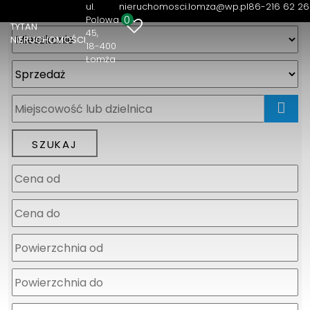
ul.
nieruchomosci.lomza@wp.pl
86-216 62 26
0
Polowa
TYTAN
45
NIERUCHOMOŚCI
18-400
Łomża
mapa