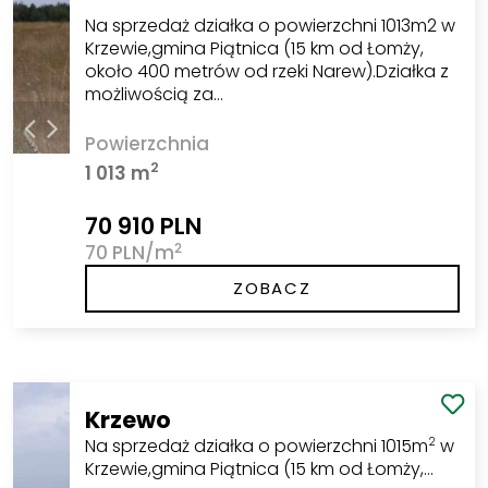
Na sprzedaż działka o powierzchni 1013m2 w
Krzewie,gmina Piątnica (15 km od Łomży,
około 400 metrów od rzeki Narew).Działka z
możliwością za…
Powierzchnia
2
1 013 m
70 910 PLN
2
70 PLN/m
ZOBACZ
Krzewo
Na sprzedaż działka o powierzchni 1015m
w
2
Krzewie,gmina Piątnica (15 km od Łomży,…