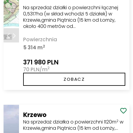
Na sprzedaż działki o powierzchni łącznej
0,5317ha (w skład wchodzi 5 działek) w
Krzewie,gmina Piątnica (15 km od Łomży,
około 400 metrów od…
Powierzchnia
2
5 314 m
371 980 PLN
2
70 PLN/m
ZOBACZ
Krzewo
Na sprzedaż działka o powierzchni 1120m
w
2
Krzewie,gmina Piątnica (15 km od Łomży,…