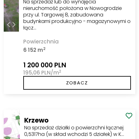
Na sprzedaż lub do wynajęcia
nieruchomość położona w Nowogrodzie
przy ul. Targowej 8, zabudowana
budynkami produkcyjno - magazynowymi o
łącz…
Powierzchnia
2
6 152 m
1 200 000 PLN
2
195,06 PLN/m
ZOBACZ
Krzewo
Na sprzedaż działki o powierzchni łącznej
0,5317ha (w skład wchodzi 5 działek) w K…