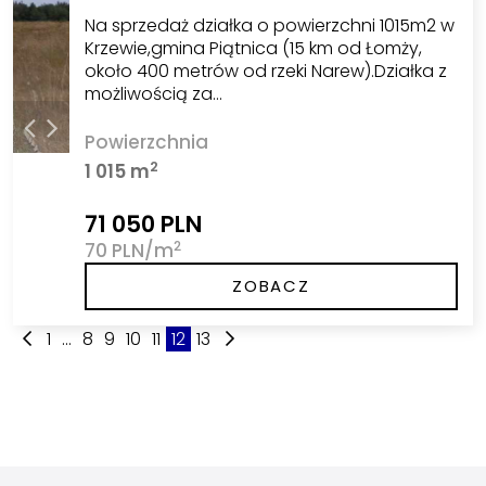
Na sprzedaż działka o powierzchni 1015m2 w
Krzewie,gmina Piątnica (15 km od Łomży,
około 400 metrów od rzeki Narew).Działka z
możliwością za…
Powierzchnia
2
1 015 m
71 050 PLN
2
70 PLN/m
ZOBACZ
1
...
8
9
10
11
12
13