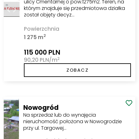
ulicy Cmentarnej o pow.1275m2. Teren, na
którym znajduje się przedmiotowa działka
został objęty decyz…
Powierzchnia
2
1 275 m
115 000 PLN
2
90,20 PLN/m
ZOBACZ
Nowogród
Na sprzedaż lub do wynajęcia
nieruchomość położona w Nowogrodzie
przy ul. Targowej…