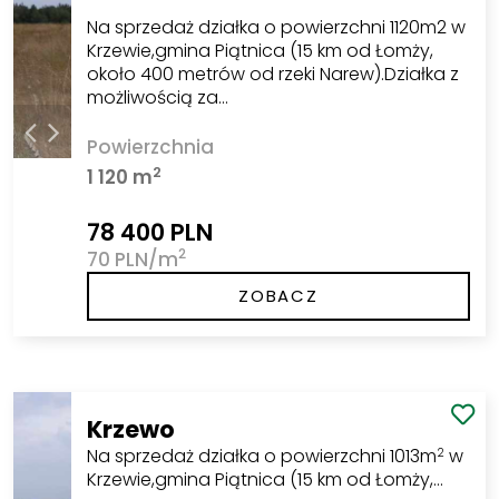
Na sprzedaż działka o powierzchni 1120m2 w
Krzewie,gmina Piątnica (15 km od Łomży,
około 400 metrów od rzeki Narew).Działka z
możliwością za…
Powierzchnia
2
1 120 m
78 400 PLN
2
70 PLN/m
ZOBACZ
Krzewo
Na sprzedaż działka o powierzchni 1013m
w
2
Krzewie,gmina Piątnica (15 km od Łomży,…