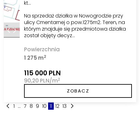
kt…
Na sprzedaż działka w Nowogrodzie przy
ulicy Cmentarnej o pow.1275m2. Teren, na
którym znajduje się przedmiotowa działka
został objęty decyz…
Powierzchnia
2
1 275 m
115 000 PLN
2
90,20 PLN/m
ZOBACZ
1
...
7
8
9
10
11
12
13