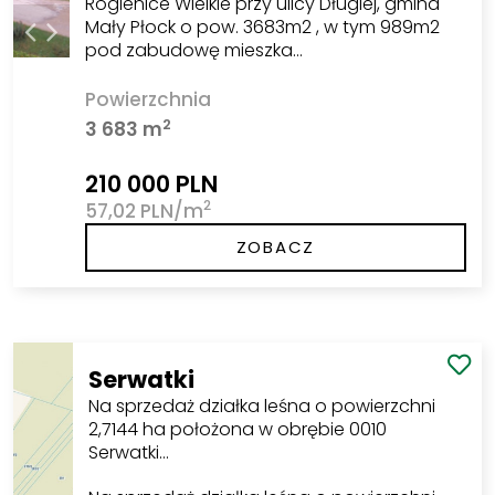
Rogienice Wielkie przy ulicy Długiej, gmina
Mały Płock o pow. 3683m2 , w tym 989m2
pod zabudowę mieszka…
Powierzchnia
2
3 683 m
210 000 PLN
2
57,02 PLN/m
ZOBACZ
Serwatki
Na sprzedaż działka leśna o powierzchni
2,7144 ha położona w obrębie 0010
Serwatki…