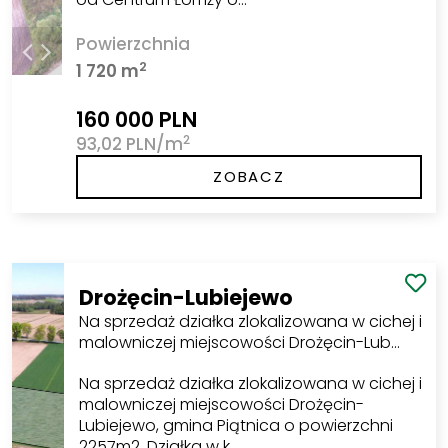
Powierzchnia
2
1 720 m
160 000 PLN
2
93,02 PLN/m
ZOBACZ
Drożęcin-Lubiejewo
Na sprzedaż działka zlokalizowana w cichej i
malowniczej miejscowości Drożęcin-Lub…
Na sprzedaż działka zlokalizowana w cichej i
malowniczej miejscowości Drożęcin-
Lubiejewo, gmina Piątnica o powierzchni
2257m2. Działka w k…