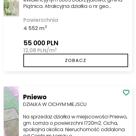
Piątnica. Atrakcyjna działka o nr geo…
Powierzchnia
2
4 552 m
55 000 PLN
2
12,08 PLN/m
ZOBACZ
Pniewo
DZIAŁKA W CICHYM MIEJSCU
Na sprzedaż działka w miejscowości Pniewo,
gm. Łomża o powierzchni 1720m2. Cicha,
spokojna okolica. Nieruchomość oddalona
od Centrum Łomży o…