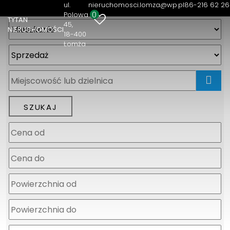
ul.
nieruchomosci.lomza@wp.pl
86-216 62 26
0
Polowa
TYTAN
45
NIERUCHOMOŚCI
18-400
Łomża
mapa