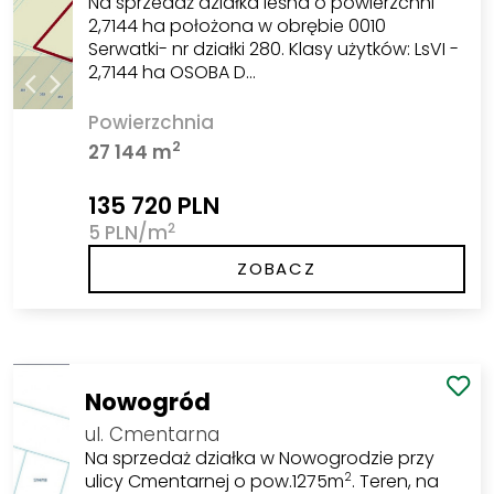
Na sprzedaż działka leśna o powierzchni
2,7144 ha położona w obrębie 0010
Serwatki- nr działki 280. Klasy użytków: LsVI -
2,7144 ha OSOBA D…
Powierzchnia
2
27 144 m
135 720 PLN
2
5 PLN/m
ZOBACZ
Nowogród
ul. Cmentarna
Na sprzedaż działka w Nowogrodzie przy
ulicy Cmentarnej o pow.1275m
. Teren, na
2